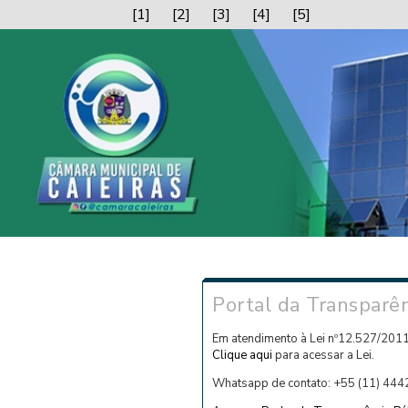
[1]
[2]
[3]
[4]
[5]
Portal da Transparên
Em atendimento à Lei nº12.527/2011
Clique aqui
para acessar a Lei.
Whatsapp de contato: +55 (11) 44