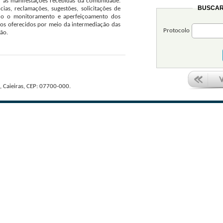
 as manifestações recebidas da comunidade.
BUSCAR
ias, reclamações, sugestões, solicitações de
do o monitoramento e aperfeiçoamento dos
ços oferecidos por meio da intermediação das
Protocolo
ão.
, Caieiras, CEP: 07700-000.