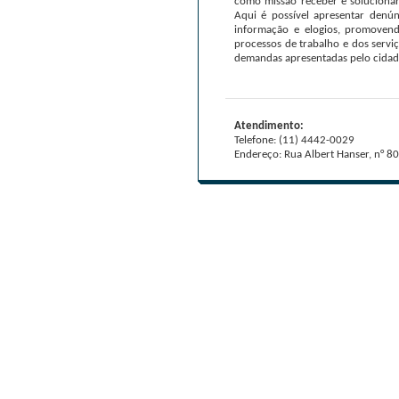
como missão receber e solucionar
Aqui é possível apresentar denúnc
informação e elogios, promoven
processos de trabalho e dos servi
demandas apresentadas pelo cidad
Atendimento:
Telefone: (11) 4442-0029
Endereço: Rua Albert Hanser, n° 80