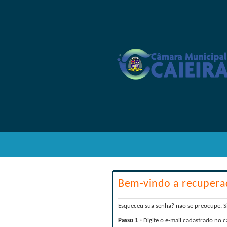
Bem-vindo a recupera
Esqueceu sua senha? não se preocupe. Sig
Passo 1 -
Digite o e-mail cadastrado no c